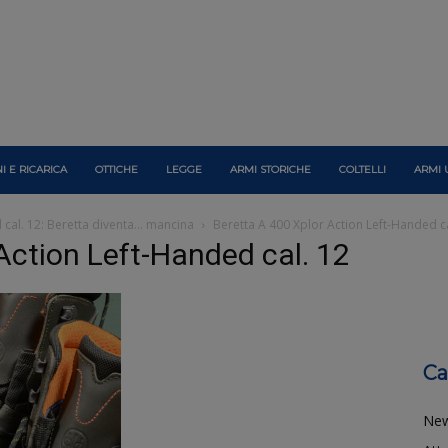
I E RICARICA
OTTICHE
LEGGE
ARMI STORICHE
COLTELLI
ARMI 
 cal. 12: Beretta diventa… mancina
Beretta A 400 Xplor Action Left-Handed ca
Action Left-Handed cal. 12
Ca
Ne