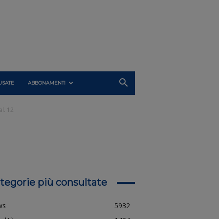
USATE
ABBONAMENTI
l. 12
tegorie più consultate
ws
5932