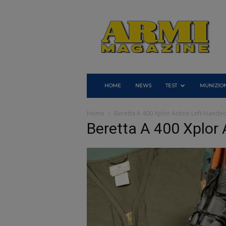
Armi
Magazine
HOME
NEWS
TEST
MUNIZION
Home
Beretta A 400 Xplor Action Left-Handed
Beretta A 400 Xplor 