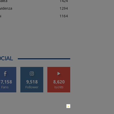
alità
1424
evidenza
1294
i
1164
CIAL
37,158
9,518
8,620
Fans
Follower
Iscritti
×