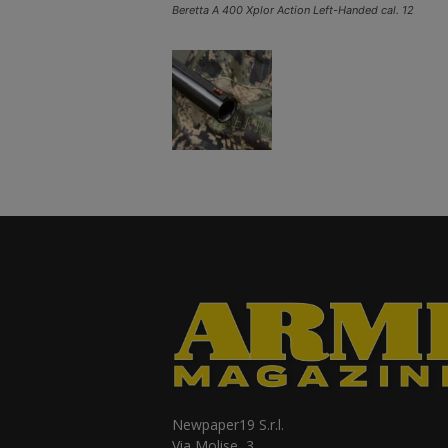
Beretta A 400 Xplor Action Left-Handed cal. 12
Newpaper19 S.r.l.
Via Molise, 3