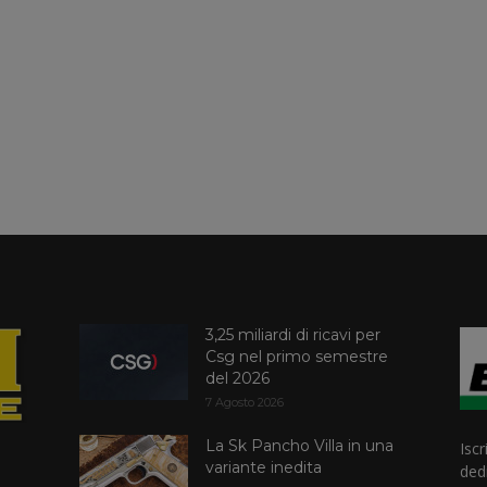
3,25 miliardi di ricavi per
Csg nel primo semestre
del 2026
7 Agosto 2026
La Sk Pancho Villa in una
Iscr
variante inedita
dedi