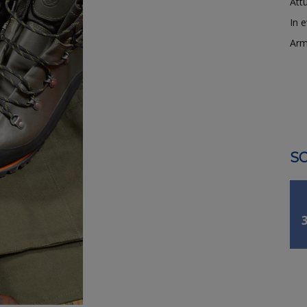
Attu
In 
Arm
SO