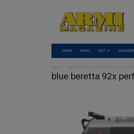
Armi
Magazine
HOME
NEWS
TEST
MUNIZION
Home
Beretta declina la 92X Performance nel
blue beretta 92x per