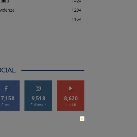
alità
1424
evidenza
1294
i
1164
CIAL
37,158
9,518
8,620
Fans
Follower
Iscritti
×