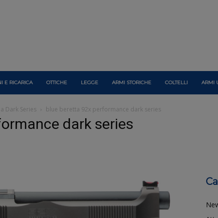
I E RICARICA
OTTICHE
LEGGE
ARMI STORICHE
COLTELLI
ARMI 
la Dark Series
blue beretta 92x performance dark series
formance dark series
Ca
Ne