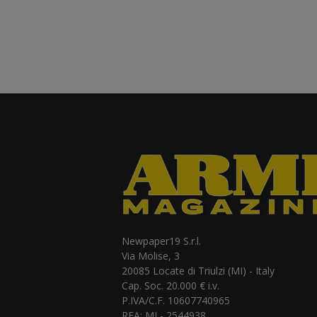
Newpaper19 S.r.l.
Via Molise, 3
20085 Locate di Triulzi (MI) - Italy
Cap. Soc. 20.000 € i.v.
P.IVA/C.F. 10607740965
REA: MI - 2544938