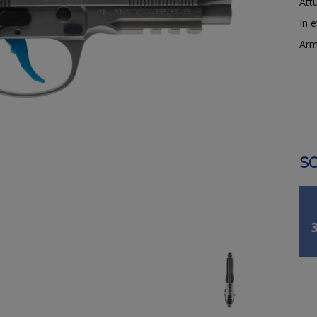
Attu
In 
Arm
SO