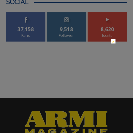
SOCIAL
37,158
9,518
8,620
Fans
Follower
Iscritti
×