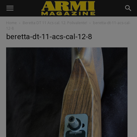
Home
Beretta DT 11 Acs cal. 12. Polivalente!
beretta-dt-11-acs-cal-
12-8
beretta-dt-11-acs-cal-12-8