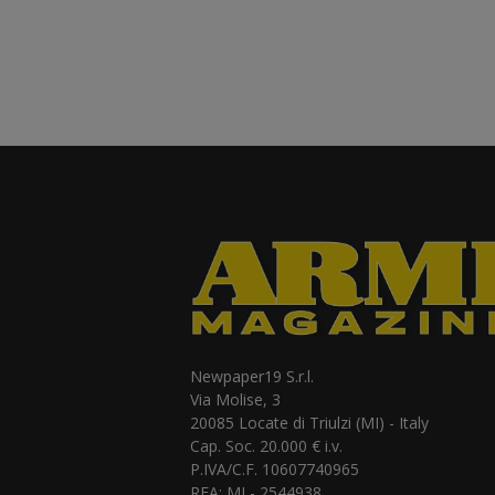
Newpaper19 S.r.l.
Via Molise, 3
20085 Locate di Triulzi (MI) - Italy
Cap. Soc. 20.000 € i.v.
P.IVA/C.F. 10607740965
REA: MI - 2544938