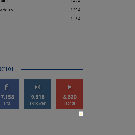
alità
1424
evidenza
1294
i
1164
CIAL
37,158
9,518
8,620
Fans
Follower
Iscritti
×