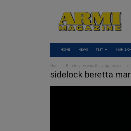
Armi
Magazine
HOME
NEWS
TEST
MUNIZION
Home
Beretta presenta il sovrapposto da co
sidelock beretta ma