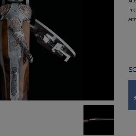
Attu
In 
Arm
SO