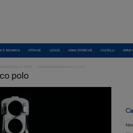
I E RICARICA
OTTICHE
LEGGE
ARMI STORICHE
COLTELLI
ARMI 
llezione Marco Polo
sidelock beretta marco polo
rco polo
Ca
Ne