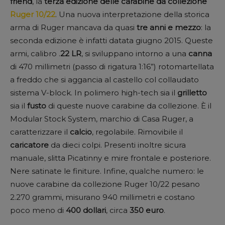
friend
, la
terza edizione
delle carabine da collezione
Ruger 10/22
. Una nuova interpretazione della storica
arma di Ruger mancava da quasi
tre anni e mezzo
: la
seconda edizione è infatti datata giugno 2015. Queste
armi, calibro .
22 LR
, si sviluppano intorno a una
canna
di 470 millimetri (passo di rigatura 1:16”) rotomartellata
a freddo che si aggancia al castello col collaudato
sistema V-block. In polimero high-tech sia il
grilletto
sia il
fusto
di queste nuove carabine da collezione. È il
Modular Stock System, marchio di Casa Ruger, a
caratterizzare il
calcio
, regolabile. Rimovibile il
caricatore
da dieci colpi. Presenti inoltre sicura
manuale, slitta Picatinny e mire frontale e posteriore.
Nere satinate le finiture. Infine, qualche numero: le
nuove carabine da collezione Ruger 10/22 pesano
2.270 grammi, misurano 940 millimetri e costano
poco meno di
400 dollari
, circa
350 euro
.