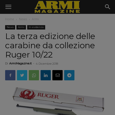
Home
News
Armi
News
Armi
In evidenza
La terza edizione delle
carabine da collezione
Ruger 10/22
Di
ArmiMagazine.it
-
4 Dicembre 2018