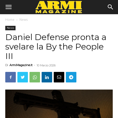
Home
News
News
Daniel Defense pronta a
svelare la By the People
III
Di
ArmiMagazine.it
-
10 Marzo 2026