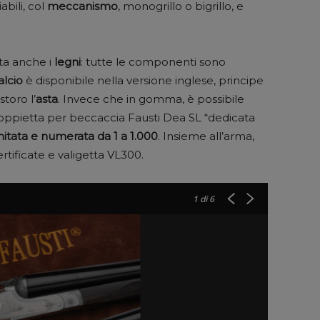
abili, col
meccanismo
, monogrillo o bigrillo, e
lta anche i
legni
: tutte le componenti sono
alcio
è disponibile nella versione inglese, principe
storo l’
asta
. Invece che in gomma, è possibile
doppietta per beccaccia Fausti Dea SL “dedicata
mitata e numerata da 1 a 1.000
. Insieme all’arma,
rtificate e valigetta VL300.
1
di 6