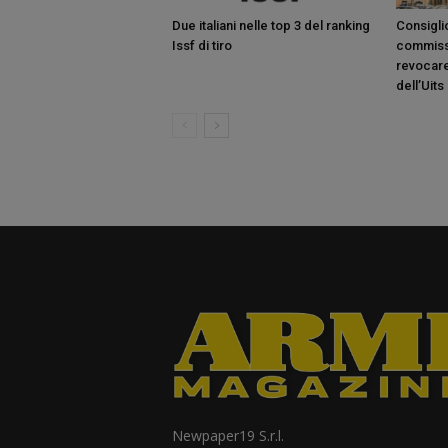
Due italiani nelle top 3 del ranking
Consiglio
Issf di tiro
commiss
revocare
dell’Uits
Newpaper19 S.r.l.