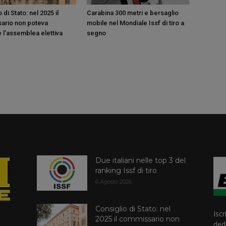
 di Stato: nel 2025 il
Carabina 300 metri e bersaglio
ario non poteva
mobile nel Mondiale Issf di tiro a
 l’assemblea elettiva
segno
Due italiani nelle top 3 del
ranking Issf di tiro
6 Agosto 2026
Consiglio di Stato: nel
Iscr
2025 il commissario non
dedi