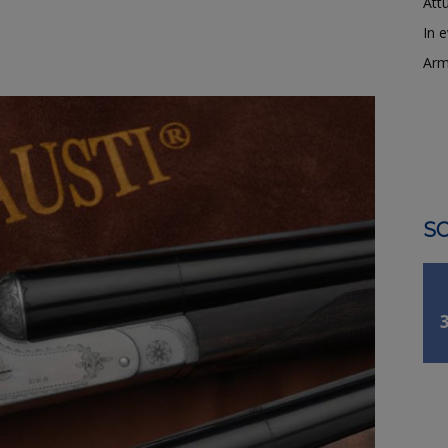
Attu
In 
Arm
SO