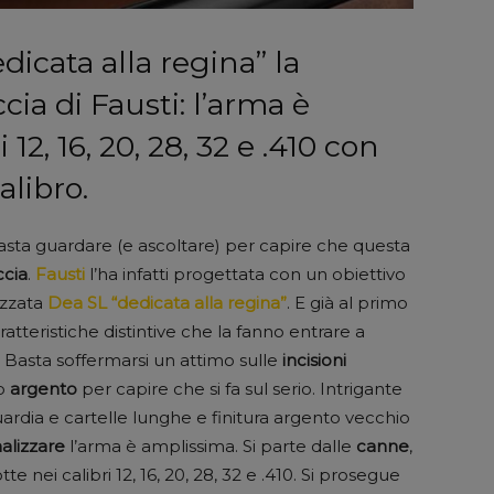
dicata alla regina” la
ia di Fausti: l’arma è
 12, 16, 20, 28, 32 e .410 con
alibro.
basta guardare (e ascoltare) per capire che questa
ccia
.
Fausti
l’ha infatti progettata con un obiettivo
ezzata
Dea SL “dedicata alla regina”
. E già al primo
ratteristiche distintive che la fanno entrare a
sti. Basta soffermarsi un attimo sulle
incisioni
o
argento
per capire che si fa sul serio. Intrigante
uardia e cartelle lunghe e finitura argento vecchio
alizzare
l’arma è amplissima. Si parte dalle
canne
,
nei calibri 12, 16, 20, 28, 32 e .410. Si prosegue