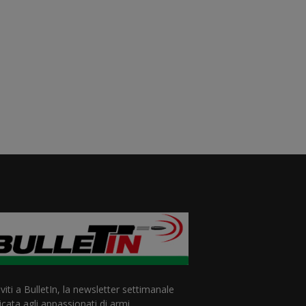
iviti a BulletIn, la newsletter settimanale
cata agli appassionati di armi.