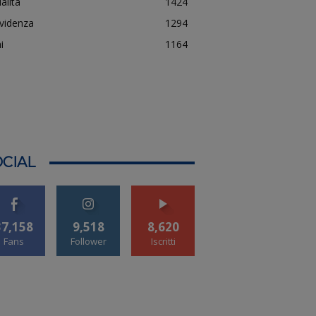
alità
1424
evidenza
1294
i
1164
CIAL
37,158
9,518
8,620
Fans
Follower
Iscritti