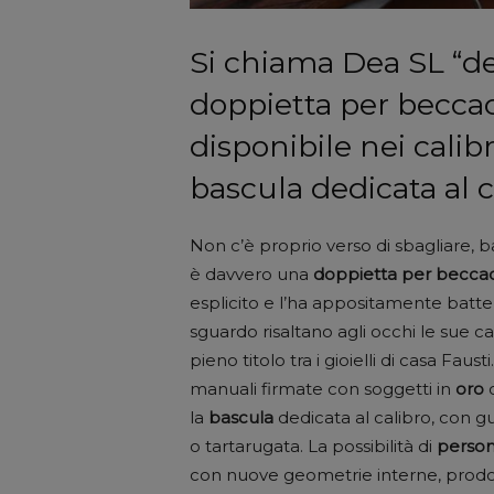
Si chiama Dea SL “de
doppietta per beccacc
disponibile nei calibri
bascula dedicata al c
Non c’è proprio verso di sbagliare, 
è davvero una
doppietta per becca
esplicito e l’ha appositamente batt
sguardo risaltano agli occhi le sue ca
pieno titolo tra i gioielli di casa Fau
manuali firmate con soggetti in
oro
la
bascula
dedicata al calibro, con g
o tartarugata. La possibilità di
person
con nuove geometrie interne, prodotte 