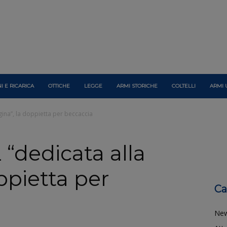
I E RICARICA
OTTICHE
LEGGE
ARMI STORICHE
COLTELLI
ARMI 
gina”, la doppietta per beccaccia
 “dedicata alla
ppietta per
Ca
Ne