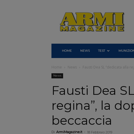
Armi
Magazine
HOME
NEWS
TEST
MUNIZION
Home
News
Fausti Dea SL “dedicata alla re
News
Fausti Dea SL
regina”, la do
beccaccia
Di
ArmiMagazine.it
-
18 Febbraio 2019