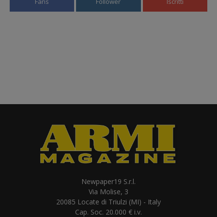
Fans
Follower
Iscritti
Newpaper19 S.r.l.
Via Molise, 3
20085 Locate di Triulzi (MI) - Italy
Cap. Soc. 20.000 € i.v.