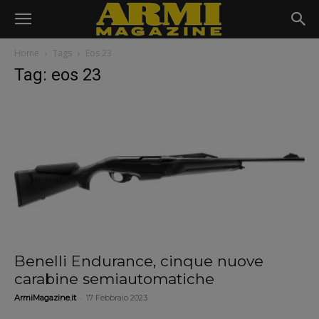
Home
Tags
Eos 23
Tag: eos 23
Benelli Endurance, cinque nuove
carabine semiautomatiche
-
ArmiMagazine.it
17 Febbraio 2023