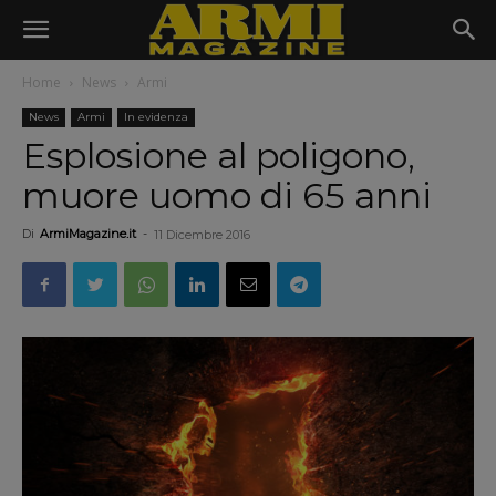
Home
News
Armi
News
Armi
In evidenza
Esplosione al poligono,
muore uomo di 65 anni
Di
ArmiMagazine.it
-
11 Dicembre 2016