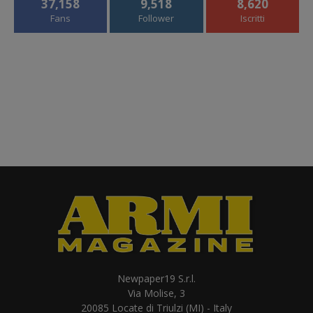
37,158
9,518
8,620
Fans
Follower
Iscritti
Newpaper19 S.r.l.
Via Molise, 3
20085 Locate di Triulzi (MI) - Italy