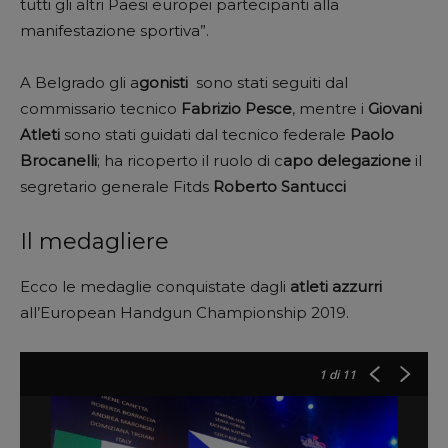
tutti gli altri Paesi europei partecipanti alla
manifestazione sportiva”.
A Belgrado gli a
gonisti
sono stati seguiti dal
commissario tecnico
Fabrizio Pesce
, mentre i
Giovani
Atleti
sono stati guidati dal tecnico federale
Paolo
Brocanelli
; ha ricoperto il ruolo di c
apo delegazione
il
segretario generale Fitds
Roberto Santucci
Il medagliere
Ecco le medaglie conquistate dagli
atleti azzurri
all’European Handgun Championship 2019.
1
di 11