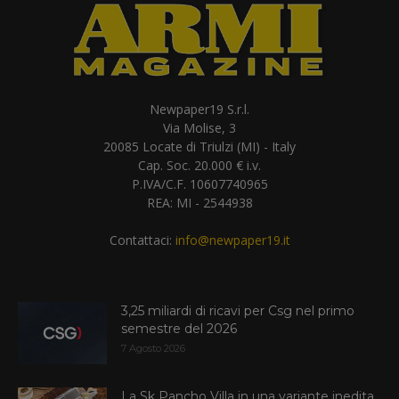
Newpaper19 S.r.l.
Via Molise, 3
20085 Locate di Triulzi (MI) - Italy
Cap. Soc. 20.000 € i.v.
P.IVA/C.F. 10607740965
REA: MI - 2544938
Contattaci:
info@newpaper19.it
3,25 miliardi di ricavi per Csg nel primo
semestre del 2026
7 Agosto 2026
La Sk Pancho Villa in una variante inedita