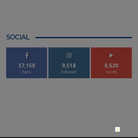
SOCIAL
37,158
9,518
8,620
Fans
Follower
Iscritti
×