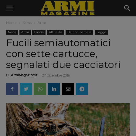
Home
News
Armi
News
Armi
Caccia
Attualità
Da non perdere
Legge
Fucili semiautomatici
con sette cartucce,
segnalati due cacciatori
Di
ArmiMagazine.it
-
27 Dicembre 2016