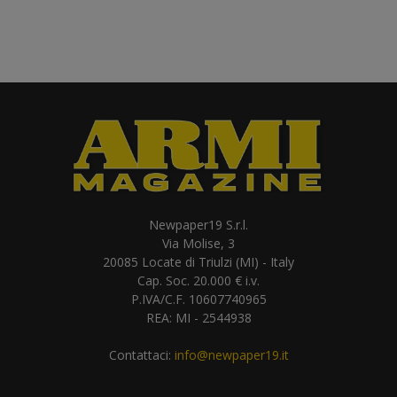
Newpaper19 S.r.l.
Via Molise, 3
20085 Locate di Triulzi (MI) - Italy
Cap. Soc. 20.000 € i.v.
P.IVA/C.F. 10607740965
REA: MI - 2544938
Contattaci:
info@newpaper19.it