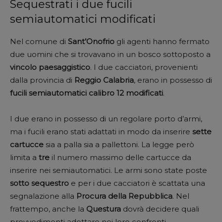
Sequestrati i due fucili
semiautomatici modificati
Nel comune di
Sant’Onofrio
gli agenti hanno fermato
due uomini che si trovavano in un bosco sottoposto a
vincolo
paesaggistico
. I due cacciatori, provenienti
dalla provincia di
Reggio
Calabria
, erano in possesso di
fucili semiautomatici calibro 12 modificati
.
I due erano in possesso di un regolare porto d’armi,
ma i fucili erano stati adattati in modo da inserire
sette
cartucce
sia a palla sia a pallettoni. La legge però
limita a
tre
il numero massimo delle cartucce da
inserire nei semiautomatici. Le armi sono state poste
sotto
sequestro
e per i due cacciatori è scattata una
segnalazione alla
Procura della Repubblica
. Nel
frattempo, anche la
Questura
dovrà decidere quali
provvedimenti adottare nei loro confronti.