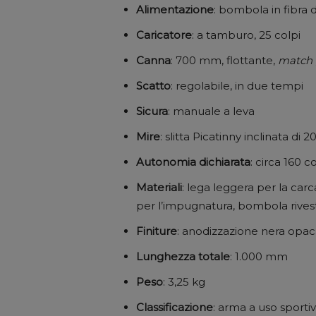
Alimentazione
: bombola in fibra 
Caricatore
: a tamburo, 25 colpi
Canna
: 700 mm, flottante,
match 
Scatto
: regolabile, in due tempi
Sicura
: manuale a leva
Mire
: slitta Picatinny inclinata di 
Autonomia
dichiarata
: circa 160 c
Materiali
: lega leggera per la car
per l’impugnatura, bombola rivesti
Finiture
: anodizzazione nera opa
Lunghezza
totale
: 1.000 mm
Peso
: 3,25 kg
Classificazione
: arma a uso sporti