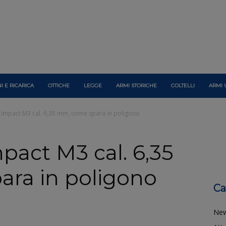
I E RICARICA
OTTICHE
LEGGE
ARMI STORICHE
COLTELLI
ARMI 
 Impact M3 cal. 6,35 mm, come spara in poligono
pact M3 cal. 6,35
ra in poligono
Ca
Ne