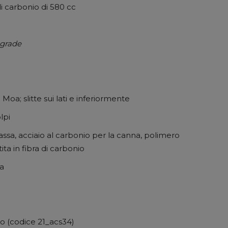
di carbonio di 580 cc
grade
20 Moa; slitte sui lati e inferiormente
olpi
cassa, acciaio al carbonio per la canna, polimero
ta in fibra di carbonio
ca
vo (codice 21_acs34)