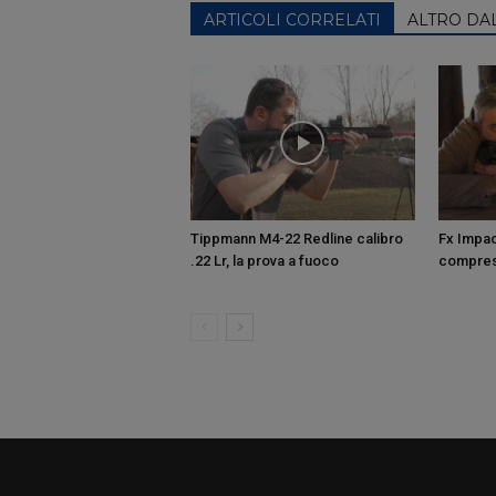
ARTICOLI CORRELATI
ALTRO DA
Tippmann M4-22 Redline calibro
Fx Impac
.22 Lr, la prova a fuoco
compres