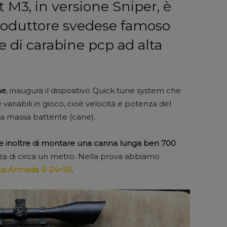
 M3, in versione Sniper, è
produttore svedese famoso
e di carabine pcp ad alta
ne
, inaugura il dispositivo Quick tune system che
ariabili in gioco, cioè velocità e potenza del
lla massa battente (cane).
 inoltre di montare una canna lunga ben 700
za di circa un metro. Nella prova abbiamo
s Armada 6-24×56
.