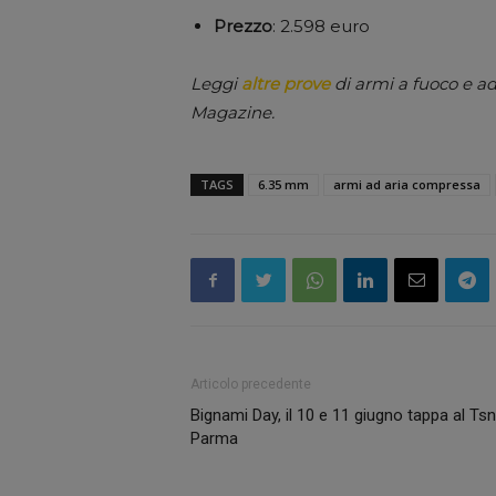
Prezzo
: 2.598 euro
Leggi
altre prove
di armi a fuoco e ad
Magazine.
TAGS
6.35 mm
armi ad aria compressa
Articolo precedente
Bignami Day, il 10 e 11 giugno tappa al Tsn
Parma