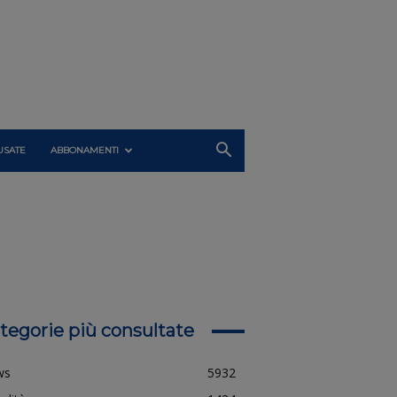
USATE
ABBONAMENTI
tegorie più consultate
ws
5932