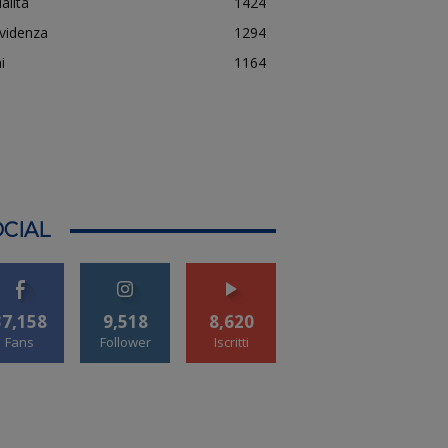
alità
1424
evidenza
1294
i
1164
CIAL
37,158
9,518
8,620
Fans
Follower
Iscritti