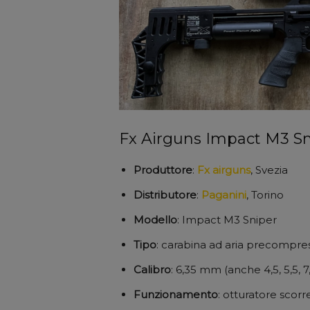
Fx Airguns Impact M3 Sn
Produttore
:
Fx airguns
, Svezia
Distributore
:
Paganini
, Torino
Modello
: Impact M3 Sniper
Tipo
: carabina ad aria precompre
Calibro
: 6,35 mm (anche 4,5, 5,5, 
Funzionamento
: otturatore scor