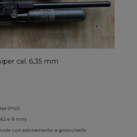
iper cal. 6,35 mm
ssa (Pcp)
7,62 e 9 mm)
revole con azionamento a ginocchiello