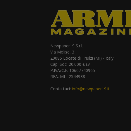
Newpaper19 S.r.l.
Via Molise, 3
20085 Locate di Triulzi (MI) - Italy
Cap. Soc. 20.000 € i.v.
P.IVA/C.F. 10607740965
REA: MI - 2544938
Contattaci:
info@newpaper19.it