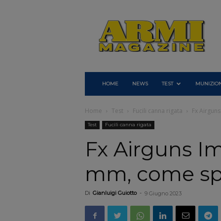
Armi
Magazine
HOME
NEWS
TEST
MUNIZION
Home
Test
Fucili canna rigata
Fx Airguns
Test
Fucili canna rigata
Fx Airguns Im
mm, come spa
Di
Gianluigi Guiotto
-
9 Giugno 2023