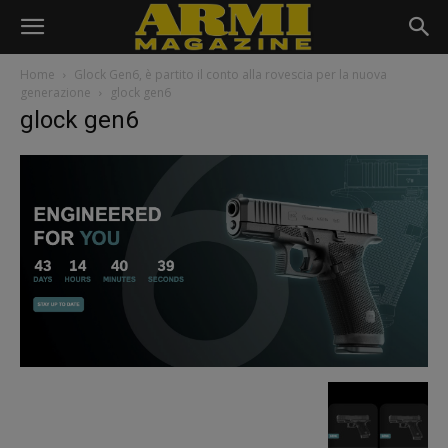
Home
Glock Gen6, è partito il conto alla rovescia per la nuova
generazione
glock gen6
glock gen6