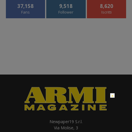
37,158
9,518
8,620
Fans
Follower
Iscritti
×
Newpaper19 S.r.l.
Via Molise, 3