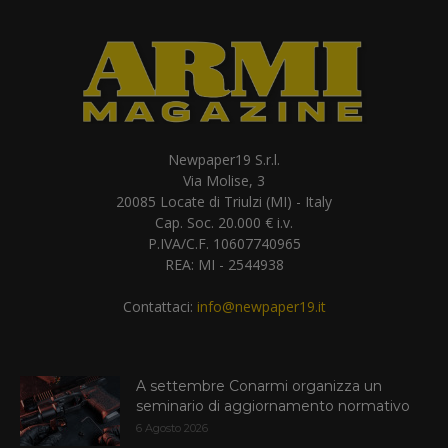
Newpaper19 S.r.l.
Via Molise, 3
20085 Locate di Triulzi (MI) - Italy
Cap. Soc. 20.000 € i.v.
P.IVA/C.F. 10607740965
REA: MI - 2544938
Contattaci:
info@newpaper19.it
A settembre Conarmi organizza un
seminario di aggiornamento normativo
6 Agosto 2026