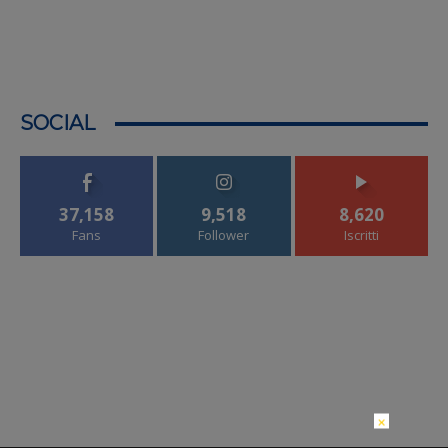
SOCIAL
37,158
9,518
8,620
Fans
Follower
Iscritti
×