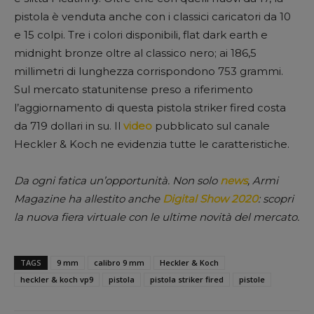
pistola è venduta anche con i classici caricatori da 10
e 15 colpi. Tre i colori disponibili, flat dark earth e
midnight bronze oltre al classico nero; ai 186,5
millimetri di lunghezza corrispondono 753 grammi.
Sul mercato statunitense preso a riferimento
l’aggiornamento di questa pistola striker fired costa
da 719 dollari in su. Il
video
pubblicato sul canale
Heckler & Koch ne evidenzia tutte le caratteristiche.
Da ogni fatica un’opportunità. Non solo
news
, Armi
Magazine ha allestito anche
Digital Show 2020
: scopri
la nuova fiera virtuale con le ultime novità del mercato.
TAGS
9 mm
calibro 9 mm
Heckler & Koch
heckler & koch vp9
pistola
pistola striker fired
pistole