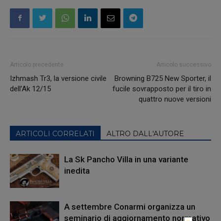
Articolo precedente
Articolo successivo
Izhmash Tr3, la versione civile
Browning B725 New Sporter, il
dell’Ak 12/15
fucile sovrapposto per il tiro in
quattro nuove versioni
ARTICOLI CORRELATI
ALTRO DALL'AUTORE
La Sk Pancho Villa in una variante
inedita
A settembre Conarmi organizza un
seminario di aggiornamento normativo