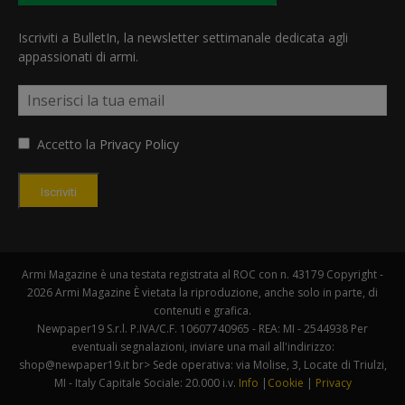
Iscriviti a BulletIn, la newsletter settimanale dedicata agli
appassionati di armi.
Accetto la
Privacy Policy
Iscriviti
Armi Magazine è una testata registrata al ROC con n. 43179 Copyright -
2026 Armi Magazine È vietata la riproduzione, anche solo in parte, di
contenuti e grafica.
Newpaper19 S.r.l. P.IVA/C.F. 10607740965 - REA: MI - 2544938 Per
eventuali segnalazioni, inviare una mail all'indirizzo:
shop@newpaper19.it br> Sede operativa: via Molise, 3, Locate di Triulzi,
MI - Italy Capitale Sociale: 20.000 i.v.
Info
|
Cookie
|
Privacy