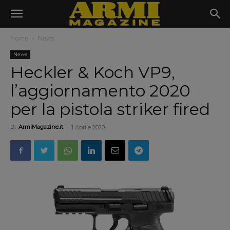
Home
News
News
Heckler & Koch VP9,
l’aggiornamento 2020
per la pistola striker fired
Di
ArmiMagazine.it
-
1 Aprile 2020