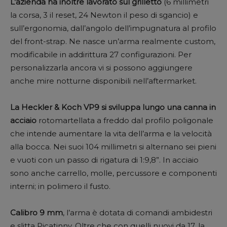
L’azienda ha inoltre lavorato sul grilletto
(6 millimetri
la corsa, 3 il reset, 24 Newton il peso di sgancio) e
sull’ergonomia, dall’angolo dell’impugnatura al profilo
del front-strap. Ne nasce un’arma realmente custom,
modificabile in addirittura 27 configurazioni. Per
personalizzarla ancora vi si possono aggiungere
anche mire notturne disponibili nell’aftermarket.
La Heckler & Koch VP9 si sviluppa lungo una canna in
acciaio
rotomartellata a freddo dal profilo poligonale
che intende aumentare la vita dell’arma e la velocità
alla bocca. Nei suoi 104 millimetri si alternano sei pieni
e vuoti con un passo di rigatura di 1:9,8”. In acciaio
sono anche carrello, molle, percussore e componenti
interni; in polimero il fusto.
Calibro 9 mm
, l’arma è dotata di comandi ambidestri
e slitta Picatinny. Oltre che con quelli nuovi da 17, la