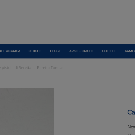
I E RICARICA
OTTICHE
LEGGE
ARMI STORICHE
COLTELLI
ARMI 
e pistole di Beretta
Beretta Tomcat
Ca
Ne