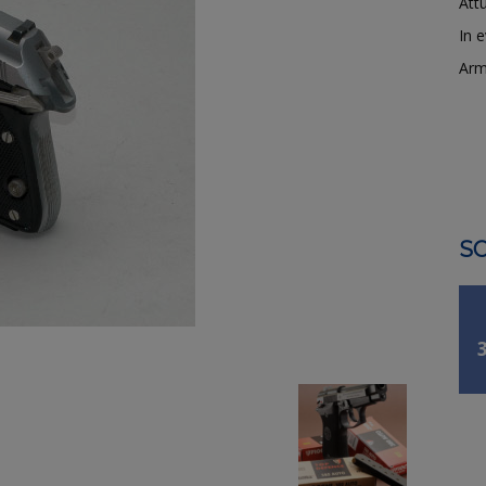
Attu
In 
Arm
SO