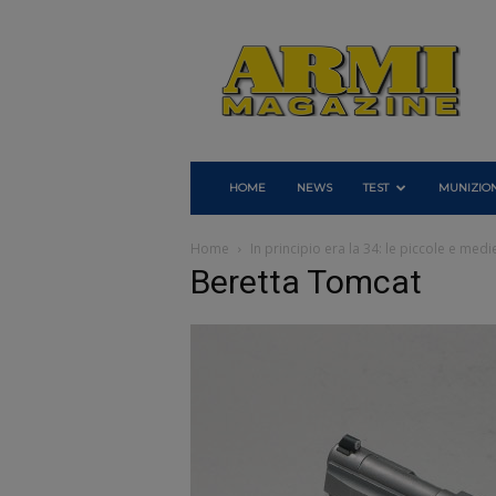
Armi
Magazine
HOME
NEWS
TEST
MUNIZION
Home
In principio era la 34: le piccole e medi
Beretta Tomcat