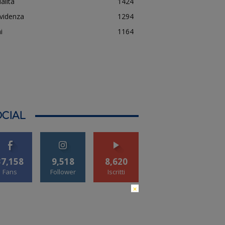
alità
1424
evidenza
1294
i
1164
CIAL
37,158
9,518
8,620
Fans
Follower
Iscritti
×