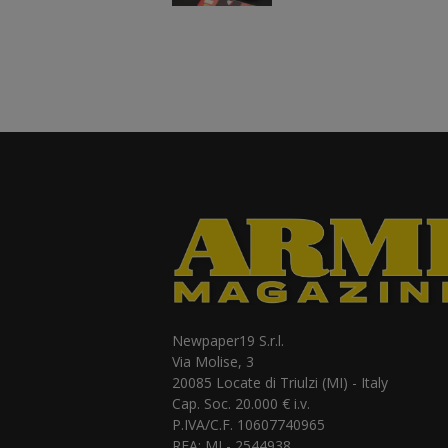
Newpaper19 S.r.l.
Via Molise, 3
20085 Locate di Triulzi (MI) - Italy
Cap. Soc. 20.000 € i.v.
P.IVA/C.F. 10607740965
REA: MI - 2544938