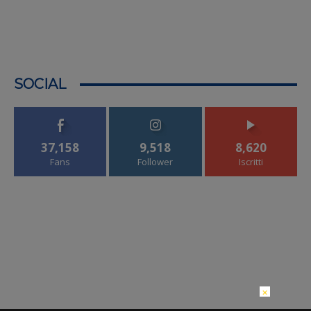
SOCIAL
37,158
9,518
8,620
Fans
Follower
Iscritti
×