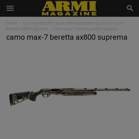
Home
La canna del Dt11 su un semiautomatico da caccia: ecco il
Beretta Ax800 Suprema
camo max-7 beretta ax800 suprema
camo max-7 beretta ax800 suprema