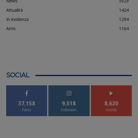
News
5929
Attualità
1424
In evidenza
1294
Armi
1164
SOCIAL
37,158
9,518
8,620
Fans
Follower
Iscritti