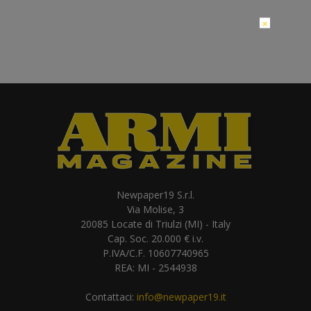
×
Newpaper19 S.r.l.
Via Molise, 3
20085 Locate di Triulzi (MI) - Italy
Cap. Soc. 20.000 € i.v.
P.IVA/C.F. 10607740965
REA: MI - 2544938
Contattaci:
info@newpaper19.it