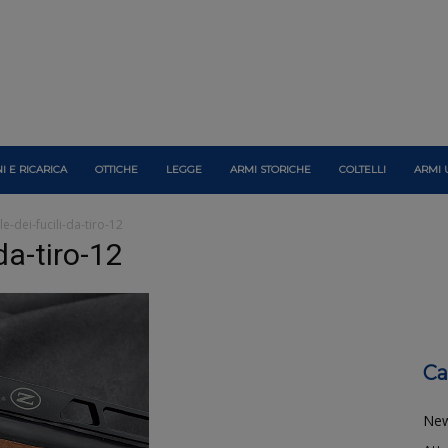
I E RICARICA
OTTICHE
LEGGE
ARMI STORICHE
COLTELLI
ARMI 
le-dei-fucili-da-tiro-12
-da-tiro-12
Ca
Ne