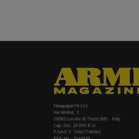
Newpaper19 S.r.l.
Via Molise, 3
20085 Locate di Triulzi (MI) - Italy
Cap. Soc. 20.000 € i.v.
P.IVA/C.F. 10607740965
REA: MI - 2544938