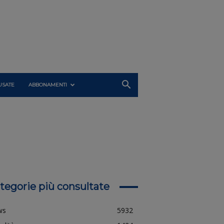
USATE
ABBONAMENTI
tegorie più consultate
ws
5932