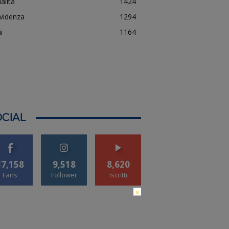
alità
1424
evidenza
1294
i
1164
CIAL
37,158
9,518
8,620
Fans
Follower
Iscritti
×