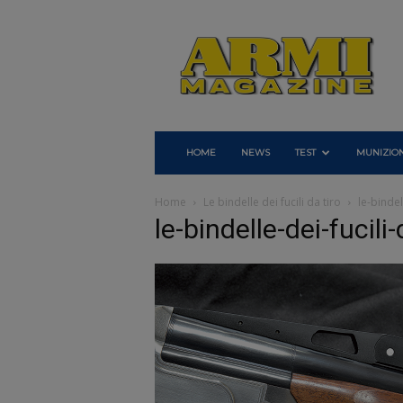
Armi
Magazine
HOME
NEWS
TEST
MUNIZION
Home
Le bindelle dei fucili da tiro
le-bindel
le-bindelle-dei-fucili