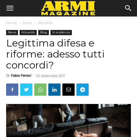
Home
News
Attualità
News
Attualità
Blog
In evidenza
Legittima difesa e
riforme: adesso tutti
concordi?
Di
Fabio Ferrari
-
20 Settembre 2017