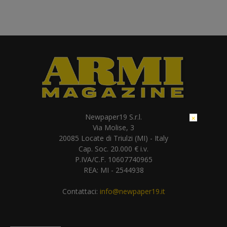
Newpaper19 S.r.l.
×
Via Molise, 3
20085 Locate di Triulzi (MI) - Italy
Cap. Soc. 20.000 € i.v.
P.IVA/C.F. 10607740965
REA: MI - 2544938
Contattaci:
info@newpaper19.it