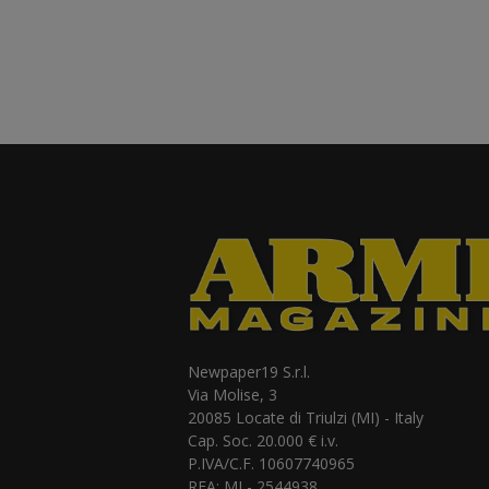
Newpaper19 S.r.l.
Via Molise, 3
20085 Locate di Triulzi (MI) - Italy
Cap. Soc. 20.000 € i.v.
P.IVA/C.F. 10607740965
REA: MI - 2544938