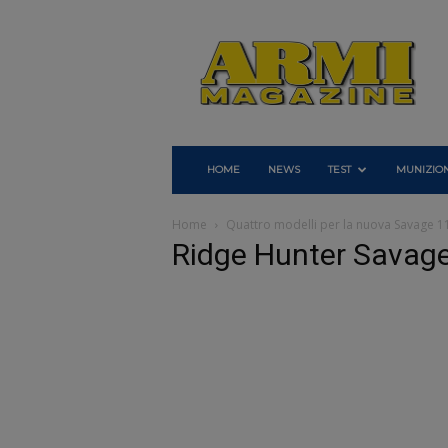
Armi
Magazine
HOME
NEWS
TEST
MUNIZION
Home
Quattro modelli per la nuova Savage 1
Ridge Hunter Savage