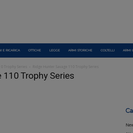
I E RICARICA
OTTICHE
LEGGE
ARMI STORICHE
COLTELLI
ARMI 
10 Trophy Series
Ridge Hunter Savage 110 Trophy Series
 110 Trophy Series
Ca
Ne