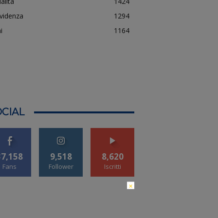
alità
1424
evidenza
1294
i
1164
CIAL
37,158
9,518
8,620
Fans
Follower
Iscritti
×