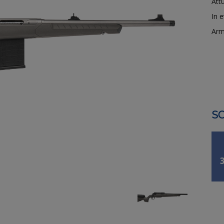
Attu
In 
Arm
SO