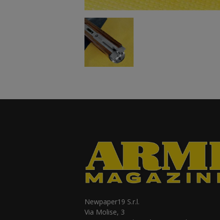
Newpaper19 S.r.l.
Via Molise, 3