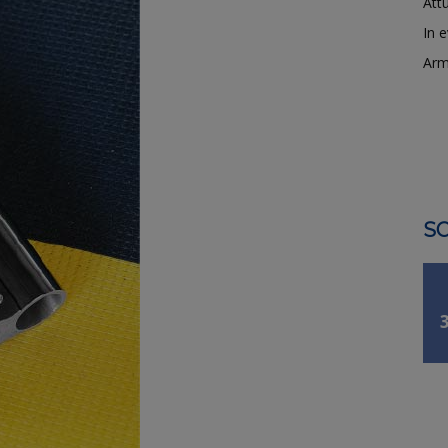
Attu
In 
Arm
SO