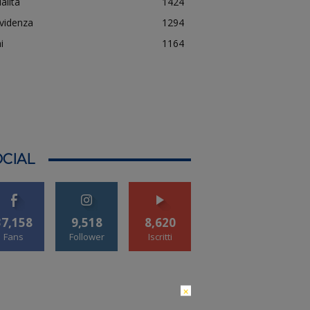
alità
1424
evidenza
1294
i
1164
CIAL
37,158
9,518
8,620
Fans
Follower
Iscritti
×