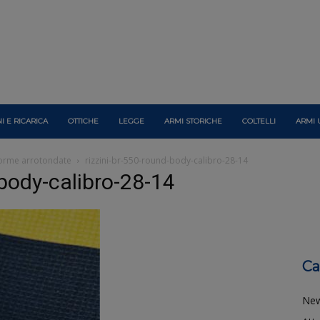
I E RICARICA
OTTICHE
LEGGE
ARMI STORICHE
COLTELLI
ARMI 
 forme arrotondate
rizzini-br-550-round-body-calibro-28-14
-body-calibro-28-14
Ca
Ne