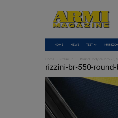
Armi
Magazine
HOME
NEWS
TEST
MUNIZION
Home
Rizzini Br 550 Round Body calibro 28,
rizzini-br-550-round