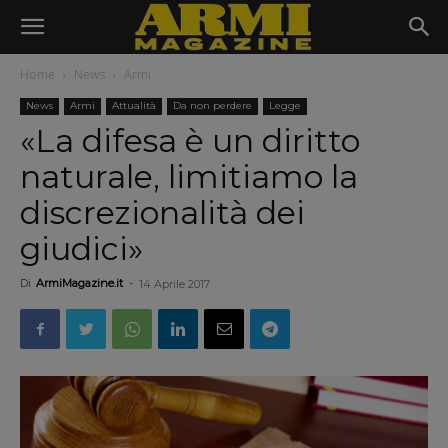
Home
News
Armi
News
Armi
Attualità
Da non perdere
Legge
«La difesa è un diritto
naturale, limitiamo la
discrezionalità dei
giudici»
Di
ArmiMagazine.it
-
14 Aprile 2017