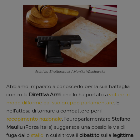
Archivio Shutterstock / Monika Wisniewska
Abbiamo imparato a conoscerlo per la sua battaglia
contro la
Direttiva
Armi
che lo ha portato a
votare in
modo difforme dal suo gruppo parlamentare
. E
nell’attesa di tornare a combattere per il
recepimento
nazionale
, l’europarlamentare
Stefano
Maullu
(Forza Italia) suggerisce una possibile via di
fuga dallo
stallo
in cui si trova il
dibattito
sulla
legittima