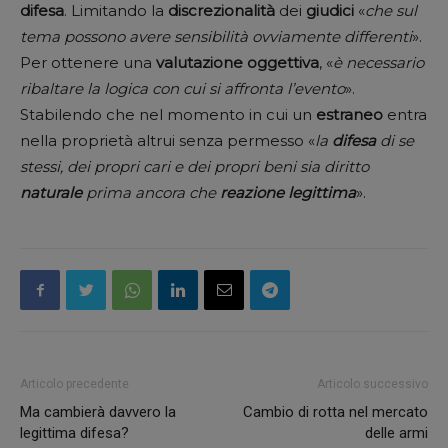
difesa
. Limitando la
discrezionalità
dei
giudici
«
che sul
tema possono avere sensibilità ovviamente differenti
».
Per ottenere una
valutazione
oggettiva
, «
è necessario
ribaltare la logica con cui si affronta l’evento
».
Stabilendo che nel momento in cui un
estraneo
entra
nella proprietà altrui senza permesso «
la
difesa
di se
stessi, dei propri cari e dei propri beni sia diritto
naturale
prima ancora che
reazione
legittima
».
Articolo precedente
Articolo successivo
Ma cambierà davvero la
Cambio di rotta nel mercato
legittima difesa?
delle armi