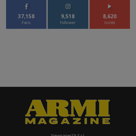
37,158
9,518
8,620
Fans
Follower
Iscritti
Newpaper19 S.r.l.