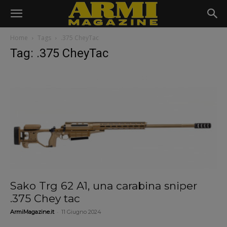
Home
Tags
.375 CheyTac
Tag: .375 CheyTac
Sako Trg 62 A1, una carabina sniper
.375 Chey tac
-
ArmiMagazine.it
11 Giugno 2024