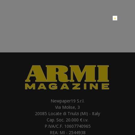
×
Newpaper19 S.r.l.
Via Molise, 3
20085 Locate di Triulzi (MI) - Italy
Cap. Soc. 20.000 € i.v.
P.IVA/C.F. 10607740965
REA: MI - 2544938