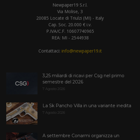
Newpaper19 S.r.l.
Via Molise, 3
20085 Locate di Triulzi (MI) - Italy
Cap. Soc. 20.000 € i.v.
P.IVA/C.F. 10607740965
REA: MI - 2544938
Contattaci:
info@newpaper19.it
3,25 miliardi di ricavi per Csg nel primo
semestre del 2026
7 Agosto 2026
La Sk Pancho Villa in una variante inedita
7 Agosto 2026
A settembre Conarmi organizza un