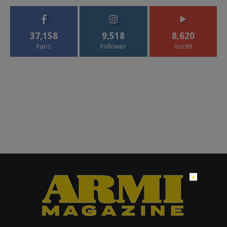
37,158
9,518
8,620
Fans
Follower
Iscritti
×