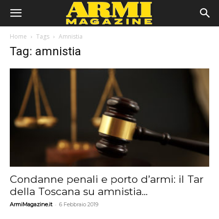
Home
Tags
Amnistia
Tag: amnistia
Condanne penali e porto d’armi: il Tar
della Toscana su amnistia...
-
ArmiMagazine.it
6 Febbraio 2019