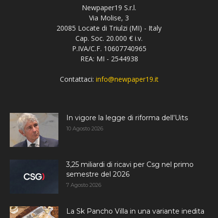
Newpaper19 S.r.l.
Via Molise, 3
20085 Locate di Triulzi (MI) - Italy
Cap. Soc. 20.000 € i.v.
P.IVA/C.F. 10607740965
REA: MI - 2544938
Contattaci:
info@newpaper19.it
In vigore la legge di riforma dell’Uits
10 Agosto 2026
3,25 miliardi di ricavi per Csg nel primo
semestre del 2026
7 Agosto 2026
La Sk Pancho Villa in una variante inedita