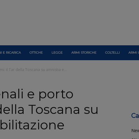
I E RICARICA
OTTICHE
LEGGE
ARMI STORICHE
COLTELLI
ARMI 
: il Tar della Toscana su amnistia e...
ali e porto
 della Toscana su
Ca
bilitazione
Ne