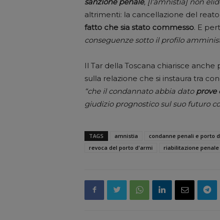
sanzione
penale
, [l’amnistia] non eli
altrimenti: la cancellazione del rea
fatto che sia stato commesso
. E per
conseguenze sotto il profilo amminist
Il Tar della Toscana chiarisce anche
sulla relazione che si instaura tra c
“che il condannato abbia dato
prove 
giudizio prognostico sul suo futuro
TAGS
amnistia
condanne penali e porto d
revoca del porto d'armi
riabilitazione penale