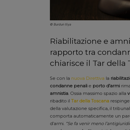
© Burdun Iliya
Riabilitazione e amni
rapporto tra condann
chiarisce il Tar della
Se con la
nuova Direttiva
la
riabilita
condanne penali
e
porto d’armi
rima
amnistia
. Ossia massimo spazio alla
v
ribadito il
Tar della Toscana
respingend
della valutazione specifica, il tribu
comporta automaticamente un parere
d’armi.
“Se fa venir meno l’antigiuridic