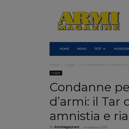
Armi
Magazine
HOME
NEWS
TEST
MUNIZION
Home
Legge
Condanne penali e porto d’armi
Legge
Condanne pen
d’armi: il Tar
amnistia e ria
Di
ArmiMagazine.it
-
6 Febbraio 2019