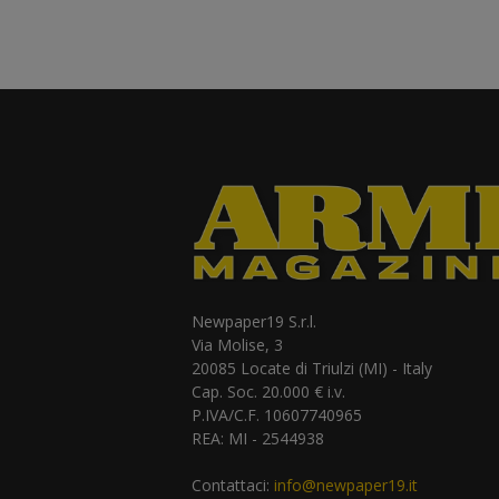
Newpaper19 S.r.l.
Via Molise, 3
20085 Locate di Triulzi (MI) - Italy
Cap. Soc. 20.000 € i.v.
P.IVA/C.F. 10607740965
REA: MI - 2544938
Contattaci:
info@newpaper19.it