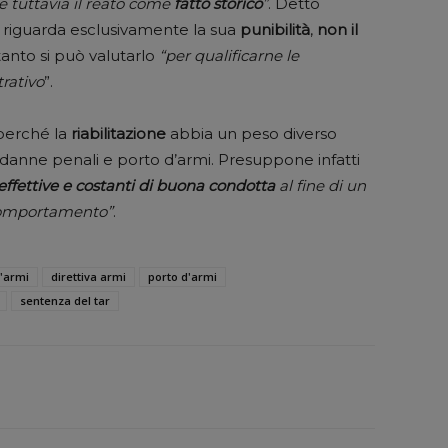
de tuttavia il reato come
fatto
storico
”
. Detto
to riguarda esclusivamente la sua
punibilità
,
non il
tanto si può valutarlo
“per qualificarne le
rativo
”.
 perché la
riabilitazione
abbia un peso diverso
ondanne penali e porto d’armi. Presuppone infatti
effettive e costanti di buona condotta
al fine di un
 comportamento”
.
'armi
direttiva armi
porto d'armi
sentenza del tar