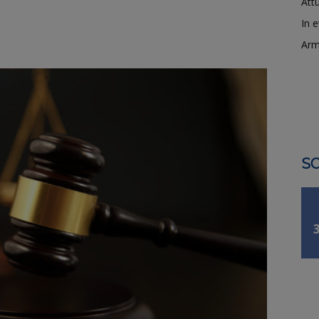
Attu
In 
Arm
SO