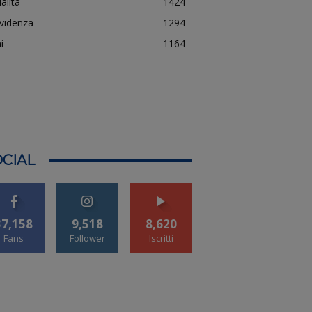
alità
1424
evidenza
1294
i
1164
CIAL
37,158
9,518
8,620
Fans
Follower
Iscritti