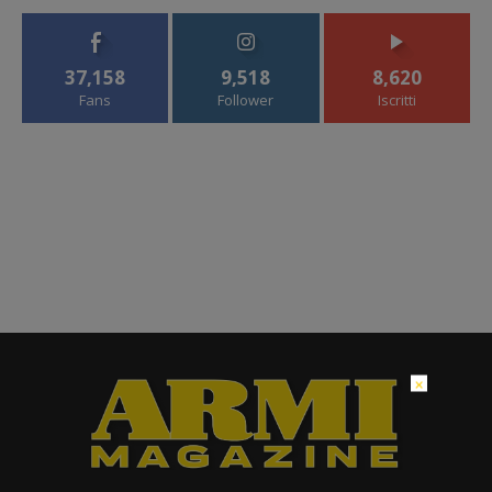
37,158
9,518
8,620
Fans
Follower
Iscritti
×