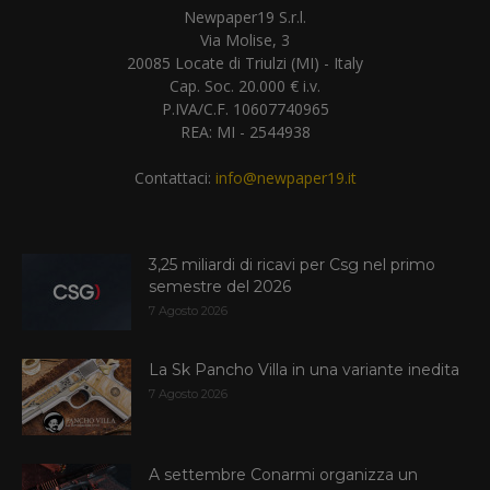
Newpaper19 S.r.l.
Via Molise, 3
20085 Locate di Triulzi (MI) - Italy
Cap. Soc. 20.000 € i.v.
P.IVA/C.F. 10607740965
REA: MI - 2544938
Contattaci:
info@newpaper19.it
3,25 miliardi di ricavi per Csg nel primo
semestre del 2026
7 Agosto 2026
La Sk Pancho Villa in una variante inedita
7 Agosto 2026
A settembre Conarmi organizza un