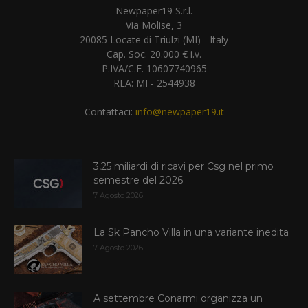
Newpaper19 S.r.l.
Via Molise, 3
20085 Locate di Triulzi (MI) - Italy
Cap. Soc. 20.000 € i.v.
P.IVA/C.F. 10607740965
REA: MI - 2544938
Contattaci:
info@newpaper19.it
3,25 miliardi di ricavi per Csg nel primo
semestre del 2026
7 Agosto 2026
La Sk Pancho Villa in una variante inedita
7 Agosto 2026
A settembre Conarmi organizza un