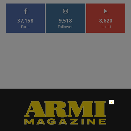
37,158
9,518
8,620
Fans
Follower
Iscritti
×