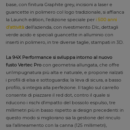
base, con finitura Graphite grey, incisioni a laser e
guancette in polimero col logo tradizionale, si affianca
la Launch edition, l’edizione speciale per
i 500 anni
d’attività
dell’azienda, con rivestimento Dlc, dettagli
verde acido e speciali guancette in alluminio con
inserti in polimero, in tre diverse taglie, stampati in 3D.
La 94X Performance si sviluppa intorno al nuovo
fusto Vertec Pro
con geometria allungata, che offre
un’impugnatura più alta e naturale, e propone rialzati
i profili di elsa e sottoguardia; la leva di sicura, a basso
profilo, si integra alla perfezione. Il taglio sul carrello
consente di piazzare il red dot, contro il quale si
riducono i rischi d’impatto del bossolo espulso, tre
millimetri più in basso rispetto ai design precedenti: in
questo modo si migliorano sia la gestione del rinculo
sia l’allineamento con la canna (125 millimetri),