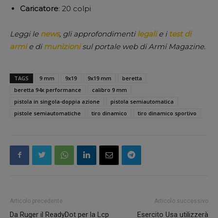
Caricatore
: 20 colpi
Leggi le
news
, gli approfondimenti
legali
e i
test di
armi
e di
munizioni
sul portale web di Armi Magazine.
TAGS
9 mm
9x19
9x19 mm
beretta
beretta 94x performance
calibro 9 mm
pistola in singola-doppia azione
pistola semiautomatica
pistole semiautomatiche
tiro dinamico
tiro dinamico sportivo
Articolo precedente
Articolo successivo
Da Ruger il ReadyDot per la Lcp
Esercito Usa utilizzerà