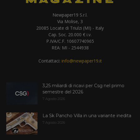
Newpaper19 S.r.l.
Via Molise, 3
20085 Locate di Triulzi (MI) - Italy
Cap. Soc. 20.000 € i.v.
P.IVA/C.F. 10607740965
REA: MI - 2544938
Contattaci:
info@newpaper19.it
3,25 miliardi di ricavi per Csg nel primo
semestre del 2026
7 Agosto 2026
La Sk Pancho Villa in una variante inedita
7 Agosto 2026