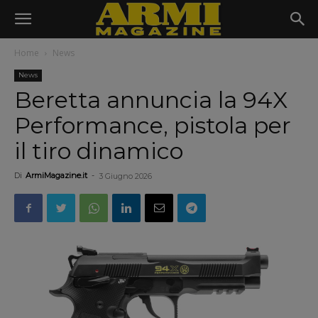
Home
News
News
Beretta annuncia la 94X
Performance, pistola per
il tiro dinamico
Di
ArmiMagazine.it
-
3 Giugno 2026