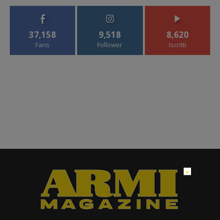
37,158
9,518
8,620
Fans
Follower
Iscritti
×