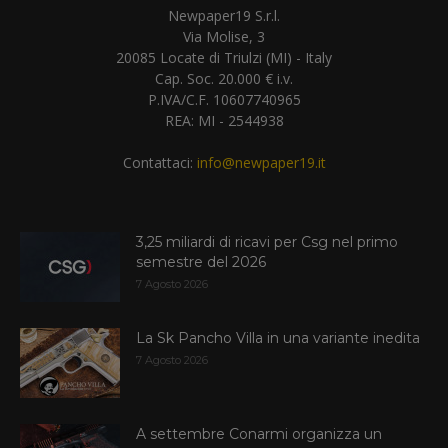
Newpaper19 S.r.l.
Via Molise, 3
20085 Locate di Triulzi (MI) - Italy
Cap. Soc. 20.000 € i.v.
P.IVA/C.F. 10607740965
REA: MI - 2544938
Contattaci:
info@newpaper19.it
3,25 miliardi di ricavi per Csg nel primo
semestre del 2026
7 Agosto 2026
La Sk Pancho Villa in una variante inedita
7 Agosto 2026
A settembre Conarmi organizza un