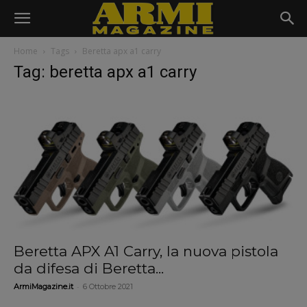
Home
Tags
Beretta apx a1 carry
Tag: beretta apx a1 carry
Beretta APX A1 Carry, la nuova pistola
da difesa di Beretta...
-
ArmiMagazine.it
6 Ottobre 2021