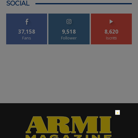
SOCIAL
37,158
9,518
8,620
Fans
Follower
Iscritti
×