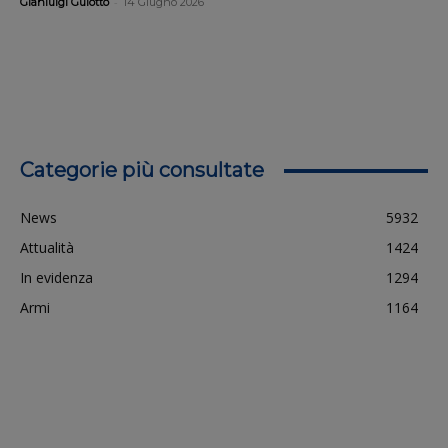
-
Gianluigi Guiotto
14 Giugno 2026
Categorie più consultate
News
5932
Attualità
1424
In evidenza
1294
Armi
1164