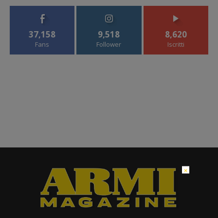
37,158
9,518
8,620
Fans
Follower
Iscritti
×