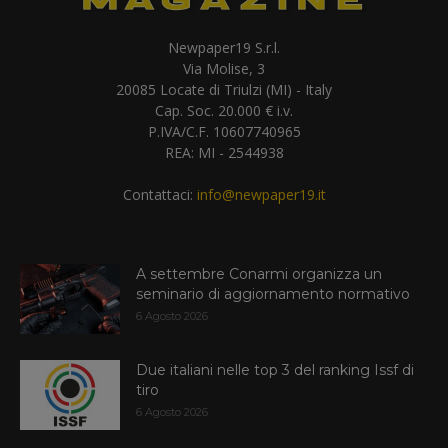
Newpaper19 S.r.l.
Via Molise, 3
20085 Locate di Triulzi (MI) - Italy
Cap. Soc. 20.000 € i.v.
P.IVA/C.F. 10607740965
REA: MI - 2544938
Contattaci:
info@newpaper19.it
A settembre Conarmi organizza un
seminario di aggiornamento normativo
6 Agosto 2026
Due italiani nelle top 3 del ranking Issf di
tiro
6 Agosto 2026