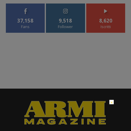
37,158
9,518
8,620
Fans
Follower
Iscritti
×