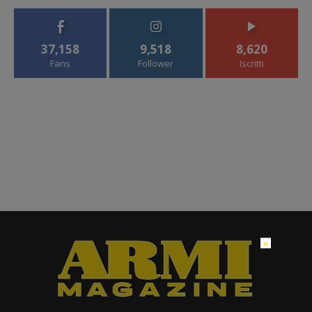
37,158
9,518
8,620
Fans
Follower
Iscritti
×