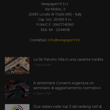
Newpaper19 S.r.l.
Via Molise, 3
20085 Locate di Triulzi (MI) - Italy
Cap. Soc. 20.000 € i.v.
P.IVA/C.F. 10607740965
REA: MI - 2544938
Contattaci:
info@newpaper19.it
La Sk Pancho Villa in una variante inedita
7 Agosto 2026
A settembre Conarmi organizza un
seminario di aggiornamento normativo
6 Agosto 2026
Due italiani nelle top 3 del ranking Issf di