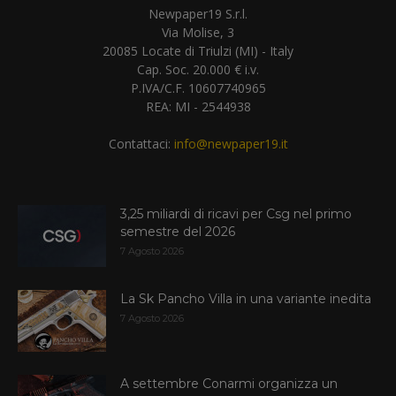
Newpaper19 S.r.l.
Via Molise, 3
20085 Locate di Triulzi (MI) - Italy
Cap. Soc. 20.000 € i.v.
P.IVA/C.F. 10607740965
REA: MI - 2544938
Contattaci:
info@newpaper19.it
3,25 miliardi di ricavi per Csg nel primo
semestre del 2026
7 Agosto 2026
La Sk Pancho Villa in una variante inedita
7 Agosto 2026
A settembre Conarmi organizza un