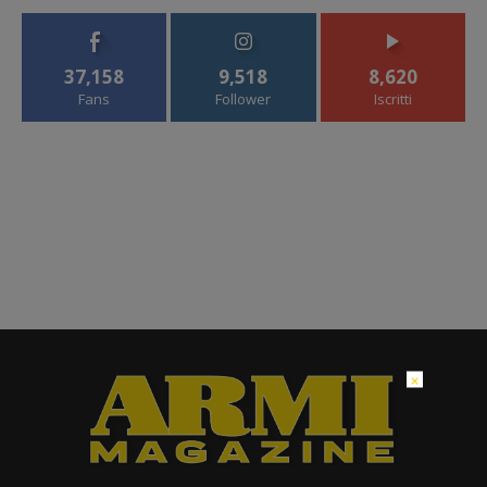
37,158
9,518
8,620
Fans
Follower
Iscritti
×