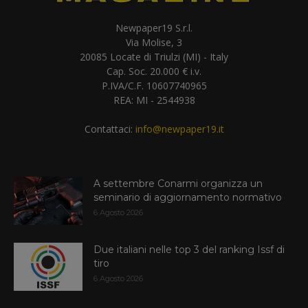
Newpaper19 S.r.l.
Via Molise, 3
20085 Locate di Triulzi (MI) - Italy
Cap. Soc. 20.000 € i.v.
P.IVA/C.F. 10607740965
REA: MI - 2544938
Contattaci:
info@newpaper19.it
A settembre Conarmi organizza un
seminario di aggiornamento normativo
6 Agosto 2026
Due italiani nelle top 3 del ranking Issf di
tiro
6 Agosto 2026