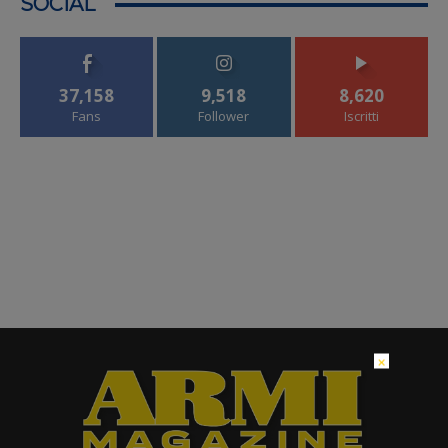
SOCIAL
37,158
9,518
8,620
Fans
Follower
Iscritti
×