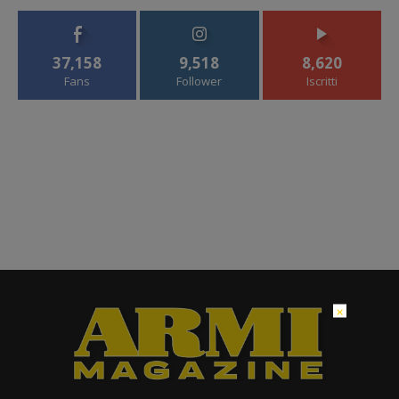
37,158
9,518
8,620
Fans
Follower
Iscritti
×