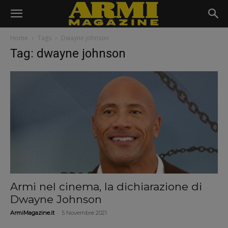
Home
Tags
Dwayne johnson
Tag: dwayne johnson
Armi nel cinema, la dichiarazione di
Dwayne Johnson
-
ArmiMagazine.it
5 Novembre 2021