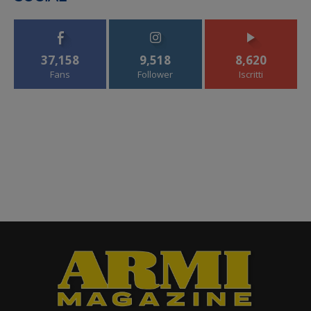
37,158
9,518
8,620
Fans
Follower
Iscritti