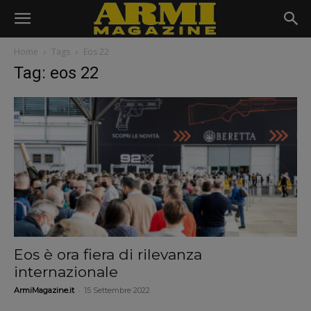
Home
Tags
Eos 22
Tag: eos 22
Eos è ora fiera di rilevanza
internazionale
-
ArmiMagazine.it
15 Settembre 2022