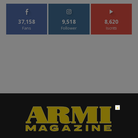
37,158
9,518
8,620
Fans
Follower
Iscritti
×