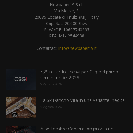
Newpaper19 S.r.l.
Via Molise, 3
20085 Locate di Triulzi (MI) - Italy
Cap. Soc. 20.000 € i.v.
P.IVA/C.F. 10607740965
REA: MI - 2544938
Contattaci:
info@newpaper19.it
3,25 miliardi di ricavi per Csg nel primo
semestre del 2026
7 Agosto 2026
La Sk Pancho Villa in una variante inedita
7 Agosto 2026
A settembre Conarmi organizza un