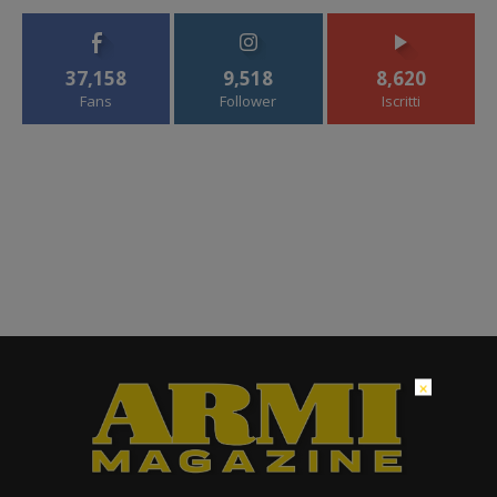
37,158
9,518
8,620
Fans
Follower
Iscritti
×