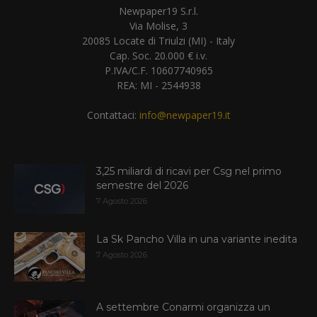
Newpaper19 S.r.l.
Via Molise, 3
20085 Locate di Triulzi (MI) - Italy
Cap. Soc. 20.000 € i.v.
P.IVA/C.F. 10607740965
REA: MI - 2544938
Contattaci:
info@newpaper19.it
3,25 miliardi di ricavi per Csg nel primo
semestre del 2026
7 Agosto 2026
La Sk Pancho Villa in una variante inedita
7 Agosto 2026
A settembre Conarmi organizza un