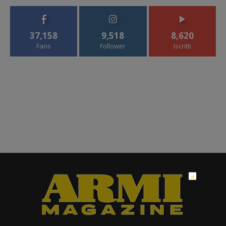
37,158
9,518
8,620
Fans
Follower
Iscritti
×