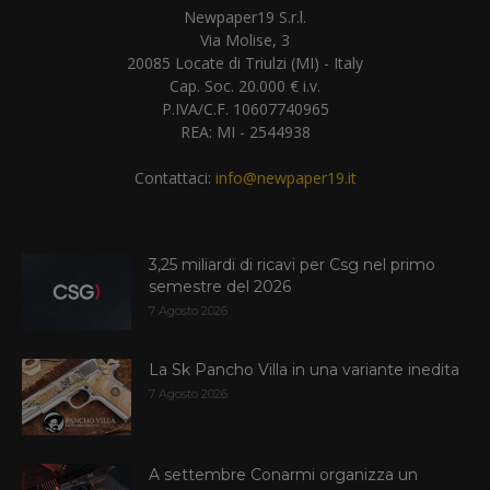
Newpaper19 S.r.l.
Via Molise, 3
20085 Locate di Triulzi (MI) - Italy
Cap. Soc. 20.000 € i.v.
P.IVA/C.F. 10607740965
REA: MI - 2544938
Contattaci:
info@newpaper19.it
3,25 miliardi di ricavi per Csg nel primo
semestre del 2026
7 Agosto 2026
La Sk Pancho Villa in una variante inedita
7 Agosto 2026
A settembre Conarmi organizza un