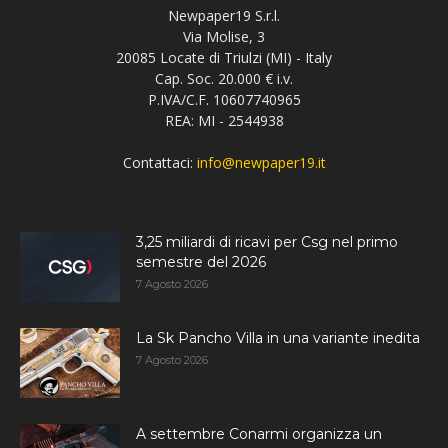
Newpaper19 S.r.l.
Via Molise, 3
20085 Locate di Triulzi (MI) - Italy
Cap. Soc. 20.000 € i.v.
P.IVA/C.F. 10607740965
REA: MI - 2544938
Contattaci:
info@newpaper19.it
3,25 miliardi di ricavi per Csg nel primo
semestre del 2026
7 Agosto 2026
La Sk Pancho Villa in una variante inedita
7 Agosto 2026
A settembre Conarmi organizza un