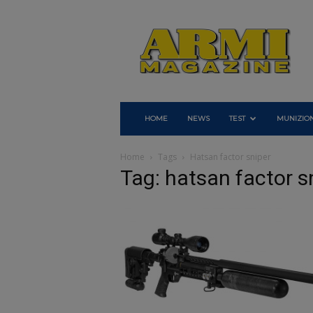
Armi
Magazine
HOME
NEWS
TEST
MUNIZION
Home
Tags
Hatsan factor sniper
Tag: hatsan factor s