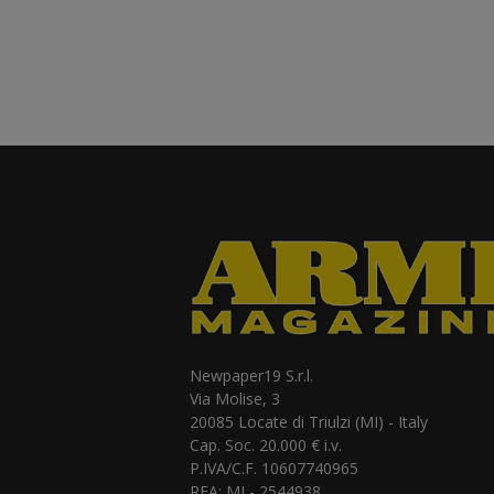
Newpaper19 S.r.l.
Via Molise, 3
20085 Locate di Triulzi (MI) - Italy
Cap. Soc. 20.000 € i.v.
P.IVA/C.F. 10607740965
REA: MI - 2544938