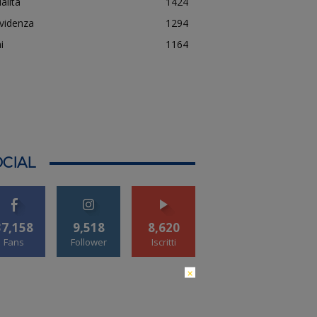
alità
1424
evidenza
1294
i
1164
CIAL
37,158
9,518
8,620
Fans
Follower
Iscritti
×