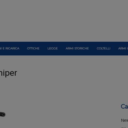
I E RICARICA
OTTICHE
LEGGE
ARMI STORICHE
COLTELLI
ARMI 
niper
Ca
Ne