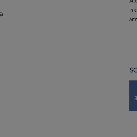
Attu
In 
a
Arm
SO