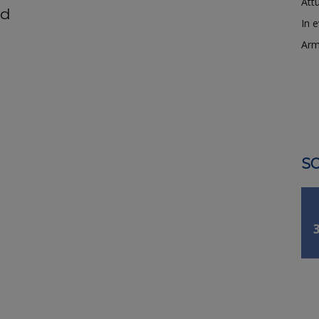
Attu
ad
In 
Arm
SO