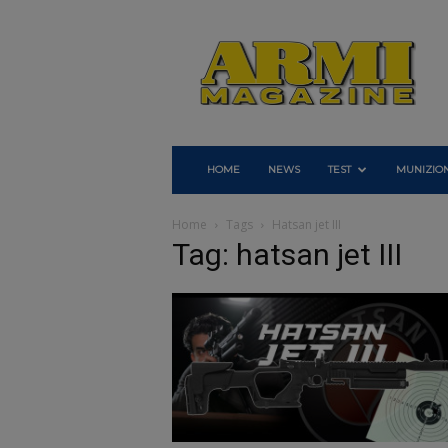
Armi
Magazine
HOME
NEWS
TEST
MUNIZION
Home
Tags
Hatsan jet III
Tag: hatsan jet III