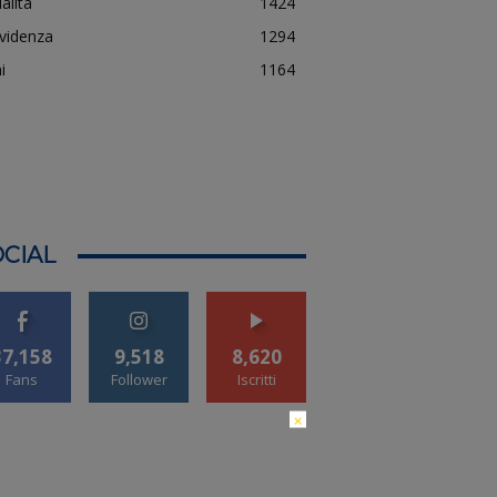
alità
1424
evidenza
1294
i
1164
CIAL
37,158
9,518
8,620
Fans
Follower
Iscritti
×