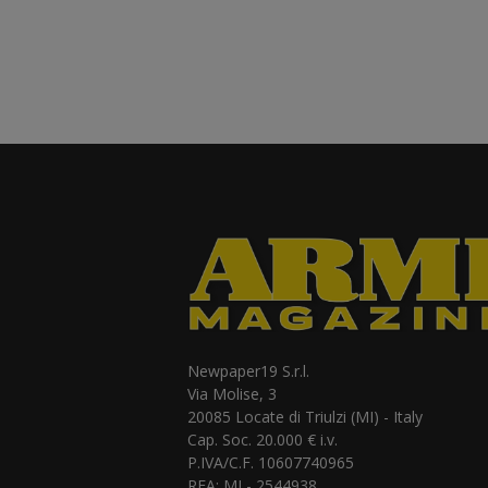
Newpaper19 S.r.l.
Via Molise, 3
20085 Locate di Triulzi (MI) - Italy
Cap. Soc. 20.000 € i.v.
P.IVA/C.F. 10607740965
REA: MI - 2544938